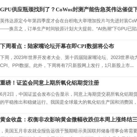
GPU供应瓶颈找到了？CoWos封测产能告急英伟达催促
英伟达原定今年第四季度才会在台积电大举增加投片与先进封装Co
——换言之，订单生产时间较原计划大大提前。“AI热潮”下GPU已陷入
下周看点：陆家嘴论坛开幕在即CPI数据将公布
下周，2023年世界开发者大会、第十四届陆家嘴论坛、2023世界
CPI、PPI数据。此外，下周将有7只新股网上发行，1只新股上市...
重磅！证监会同意上期所氧化铝期货注册
6月2日，中国证监会发布公告显示，同意上海期货交易所氧化铝期
的平稳推出和稳健运行。我国是全球最大的氧化铝生产国和消费国，202
黄金收盘：权衡非农影响黄金微幅收跌但本周上涨终结
，美国五月非农就业报告远强于预期暗示美国联邦储备理事会将需