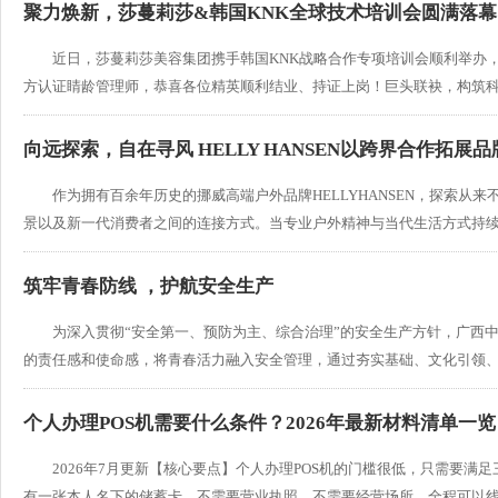
聚力焕新，莎蔓莉莎&韩国KNK全球技术培训会圆满落幕
近日，莎蔓莉莎美容集团携手韩国KNK战略合作专项培训会顺利举办
方认证睛龄管理师，恭喜各位精英顺利结业、持证上岗！巨头联袂，构筑科技抗衰
向远探索，自在寻风 HELLY HANSEN以跨界合作拓展
作为拥有百余年历史的挪威高端户外品牌HELLYHANSEN，探索
景以及新一代消费者之间的连接方式。当专业户外精神与当代生活方式持续交汇
筑牢青春防线 ，护航安全生产
为深入贯彻“安全第一、预防为主、综合治理”的安全生产方针，广西
的责任感和使命感，将青春活力融入安全管理，通过夯实基础、文化引领、科技
个人办理POS机需要什么条件？2026年最新材料清单一览
2026年7月更新【核心要点】个人办理POS机的门槛很低，只需要满
有一张本人名下的储蓄卡。不需要营业执照，不需要经营场所，全程可以线上办