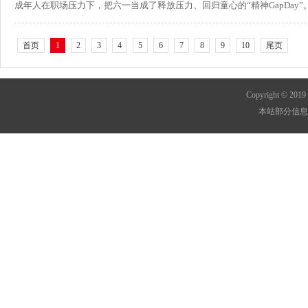
成年人在职场压力下，把六一当成了释放压力、回归童心的“精神GapDay”。全民
首页
1
2
3
4
5
6
7
8
9
10
尾页
Copyright © 2019
本站部分信息资