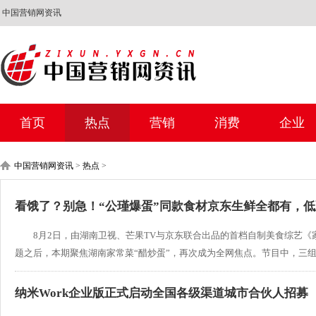
中国营销网资讯
首页
热点
营销
消费
企业
中国营销网资讯
>
热点
>
看饿了？别急！“公瑾爆蛋”同款食材京东生鲜全都有，低至
8月2日，由湖南卫视、芒果TV与京东联合出品的首档自制美食综艺《
题之后，本期聚焦湖南家常菜“醋炒蛋”，再次成为全网焦点。节目中，三组厨艺达
纳米Work企业版正式启动全国各级渠道城市合伙人招募