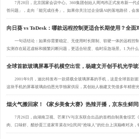
7月28日，北京国家会议中心。360集团创始人周鸿祎正式发布新一代
答问题」，走向「能完成任务」。如果你关注过企业级AI的落地路径，会发现一
向日葵 vs ToDesk：哪款远程控制更适合长期使用？全
一句话结论：如果你需要稳定、无使用时长限制、软硬一体的远程控制方
实测存在延迟虚标和频繁闪断问题，更适合轻度、临时应急场景。1.为什么你需
全球首款玻璃屏幕手机横空出世，杨建文开创手机光学玻
2001年9月，迪比特发布一款搭载全玻璃屏幕的手机，这是全球首款
这块手机的屏幕玻璃由伯恩光学独家供应，其创始人杨建文凭借多年精密光学制
烟火气搬回家！《家乡美食大赛》热辣开播，京东生鲜同
7月26日，由湖南卫视、芒果TV与京东联合出品的首档自制美食综
肉、口味虾、醋炒蛋三道家常菜在9位民间“抢味人”的灶台上演巅峰对决，锅气