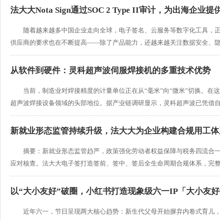
法大大Nota Sign通过SOC 2 Type II审计，为出海企业提
随着越来越多中国企业走向全球，电子签名、云服务等数字化工具，
供应商的要求也在不断提高——除了产品能力，还越来越关注数据安全、隐私保
从软件到硬件：灵科超声波伺服焊接机的多重技术优势
当前，制造业对焊接精度的计量单位正在从“毫米”向“微米”切换。
超声波焊接设备领域的头部地位。据产业链调研显示，灵科超声波已凭借自主研
新就业形态监管持续升级，法大大为企业构建合规用工体
摘要：新就业形态监管趋严，政策强化劳动者权益保障与税务四流合
应对核查。法大大电子签打造签前、签中、签后全生命周期合规体系，完整留存
以“大小友好”破圈，小红书打造现象级六一IP「大小友
近年六一，节日呈现两大核心趋势：新生代父母开始摒弃内卷式育儿