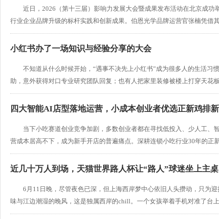
近日，2026（第十三届）影响力发展大会暨成果发布活动在北京成功
行业企业品牌升级的标杆实践和创新成果。伯恩光学品牌运营官张楠凭借其在B2
小红书办了一场知识与经验分享的大会
不知道从什么时候开始，“遇事不决先上小红书”成为很多人的生活习
助，意外获得对口专业研究团队回复；也有人把家里装修被楼上打穿天花板的紧
四大智能AI店型落地运营，小成本创业者优选正新鸡排
当下小吃赛道创业竞争加剧，多数创业者都在寻找低投入、少人工、
营成本居高不下，成为新手开店的普遍痛点。深耕连锁小吃行业30年的正新鸡排
近几十万人到场，天猫世界路人杯让“路人”球迷坐上主桌
6月11日晚，尽管夜色已深，但上海西岸梦中心依旧人头攒动，只为迎
味与江边潮湿的晚风，这是独属西岸的chill。一个女孩举着手机对准了台上正