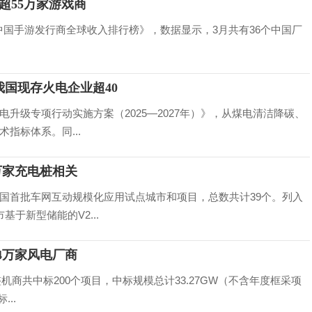
超55万家游戏商
年3月中国手游发行商全球收入排行榜》，数据显示，3月共有36个中国厂
国现存火电企业超40
升级专项行动实施方案（2025—2027年）》，从煤电清洁降碳、
指标体系。同...
2万家充电桩相关
国首批车网互动规模化应用试点城市和项目，总数共计39个。列入
于新型储能的V2...
4万家风电厂商
机商共中标200个项目，中标规模总计33.27GW（不含年度框采项
..