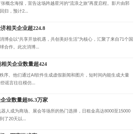
布首张概念海报，宣告这场跨越星河的“流浪之旅”再度启程。影片由郭
，预计2...
相关企业超224.8
博会以“共享开放机遇，共创美好生活”为核心，汇聚了来自71个国
合作。此次消博...
相关企业数量超424
秩序。他们通过AI软件生成虚假新闻和图片，短时间内能生成大量
谣言往往模仿...
业数量超86.3万家
人成为商场、展会等场所的热门选择，日租金高达8000至15000
20天以...